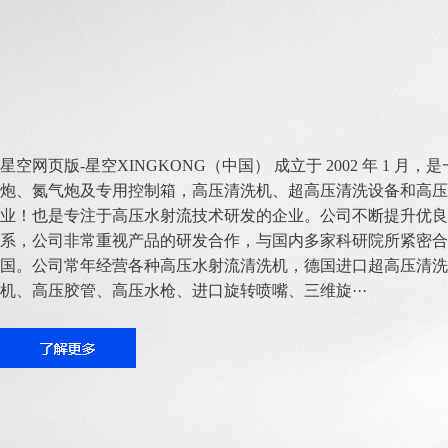
星空网页版-星空XINGKONG（中国） 成立于 2002 年 1 月
炮、氮气炮及专用控制箱，高压清洗机、超高压清洗设备和高压
业！也是专注于高压水射流技术研发的企业。公司不断提升优良
系，公司非常重视产品的研发合作，与国内多家科研院所紧密合
国。公司常年经营各种高压水射流清洗机，德国进口超高压清洗
机、高压胶管、高压水枪、进口旋转喷嘴、三维旋···