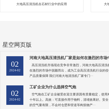
大地高压清洗机在石材行业中的应用
大
星空网页版
河南大地高压清洗机厂家是如何在激烈的市场
02
高压清洗机市场现在竞争非常激烈，河南大地高压清洗
2024-02
在激烈的市场中脱颖而出，成为工业高压清洗机行业的佼
产品质量保障 我们河南大地清洗机厂家专门···
工矿企业为什么选择空气炮
02
空气炮在工矿企业被受欢迎主要原因有质量稳定，使用
2024-02
十年以上。高效：可直接作用于物料，清堵效果好。安全
的空气量有限，不会对仓壁和管道等构筑物产···