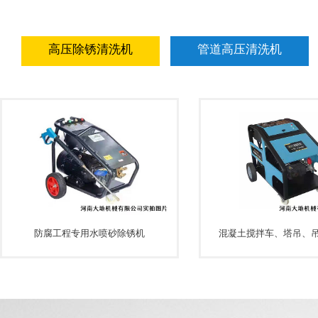
高压除锈清洗机
管道高压清洗机
防腐工程专用水喷砂除锈机
混凝土搅拌车、塔吊、